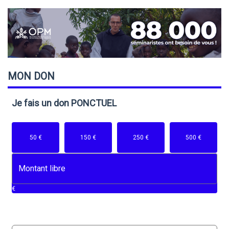
MON
DON
Je fais un don
PONCTUEL
50 €
150 €
250 €
500 €
€