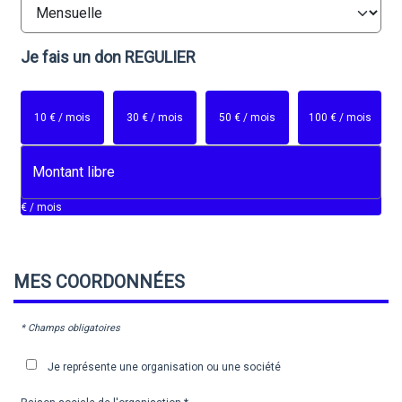
Je fais un don
REGULIER
10 € / mois
30 € / mois
50 € / mois
100 € / mois
€ / mois
MES
COORDONNÉES
* Champs obligatoires
Je représente une organisation ou une société